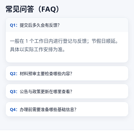
常见问答（FAQ）
Q1：
提交后多久会有反馈？
一般在 1 个工作日内进行登记与反馈；节假日顺延。
具体以实际工作安排为准。
Q2：
材料预审主要检查哪些内容？
Q3：
公告与政策更新在哪里查看？
Q4：
办理前需要准备哪些基础信息？