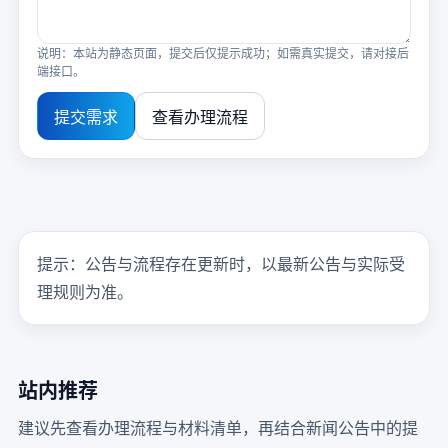
说明：本站为静态页面，提交后仅提示成功；如需真实提交，请对接后
端接口。
提交需求
查看办理流程
提示：公告与流程存在更新时，以最新公告与实际受
理规则为准。
站内推荐
建议先查看办理流程与材料清单，再结合新闻公告中的提