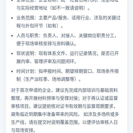
与实际经营地址（如不一致请说明）。
业务范围：主要产品/服务、适用行业、涉及的关键过
程与外包环节（如有）。
人员与职责：负责人、对接人、关键岗位职责分工，
便于现场审核安排与资料确认。
现状说明：现有体系文件、运行记录情况，是否已开
展内审、管理评审及问题闭环。
时间计划：拟申报时间、期望排期窗口、现场条件限
制（生产淡旺季、场地调整等）。
对于首次申请的企业，建议先完成内部培训与基础资料
整理，再开展材料预审与受理对接；对于再认证或监督
审核项目，建议提前核对证书有效期与监督周期要求，
避免临近到期集中准备带来的风险。 如涉及多场所或多
生产线，请在提交时说明覆盖范围，以便评估审核人日
与现场安排。