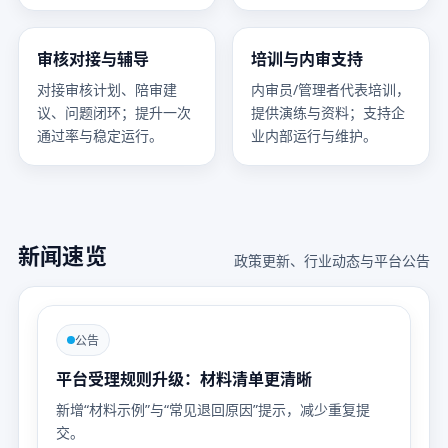
审核对接与辅导
培训与内审支持
对接审核计划、陪审建
内审员/管理者代表培训，
议、问题闭环；提升一次
提供演练与资料；支持企
通过率与稳定运行。
业内部运行与维护。
新闻速览
政策更新、行业动态与平台公告
公告
平台受理规则升级：材料清单更清晰
新增“材料示例”与“常见退回原因”提示，减少重复提
交。