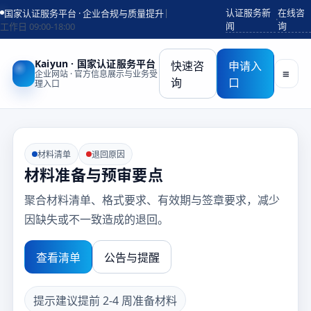
|
认证服务新
在线咨
国家认证服务平台 · 企业合规与质量提升
·
闻
询
工作日 09:00-18:00
Kaiyun · 国家认证服务平台
快速咨
申请入
≡
企业网站 · 官方信息展示与业务受
询
口
理入口
材料清单
退回原因
材料准备与预审要点
聚合材料清单、格式要求、有效期与签章要求，减少
因缺失或不一致造成的退回。
查看清单
公告与提醒
建议提前 2-4 周准备材料
提示