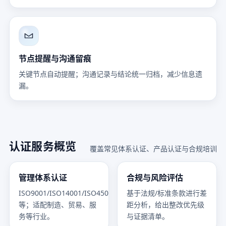
节点提醒与沟通留痕
关键节点自动提醒；沟通记录与结论统一归档，减少信息遗
漏。
认证服务概览
覆盖常见体系认证、产品认证与合规培训
管理体系认证
合规与风险评估
ISO9001/ISO14001/ISO45001
基于法规/标准条款进行差
等；适配制造、贸易、服
距分析，给出整改优先级
务等行业。
与证据清单。