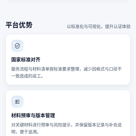
平台优势
以标准化与可视化，提升认证体验
国家标准对齐
服务流程与材料清单按标准要求整理，减少因格式与口径不
一致造成的返工。
材料预审与版本管理
对关键材料进行预审与风险提示，并保留版本记录与补充说
明，便于追溯。